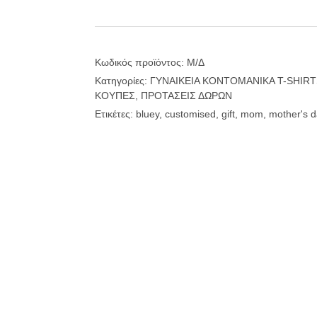
και
Κούπες
για
τη
Γιορτή
Κωδικός προϊόντος:
Μ/Δ
της
Κατηγορίες:
ΓΥΝΑΙΚΕΙΑ ΚΟΝΤΟΜΑΝΙΚΑ T-SHIRT
Μητέρας
ΚΟΥΠΕΣ
,
ΠΡΟΤΑΣΕΙΣ ΔΩΡΩΝ
με
την
Ετικέτες:
bluey
,
customised
,
gift
,
mom
,
mother's d
Bluey
ποσότητα