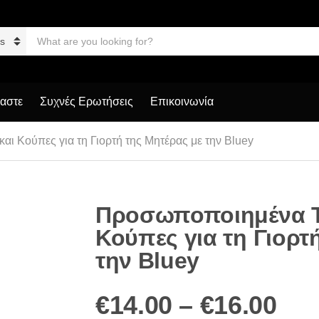
S
e
a
r
c
h
μαστε
Συχνές Ερωτήσεις
Επικοινωνία
p
r
o
αι Κούπες για τη Γιορτή της Μητέρας με την Bluey
d
u
c
t
s
Προσωποποιημένα T-
:
Κούπες για τη Γιορτ
την Bluey
Pri
€
14.00
–
€
16.00