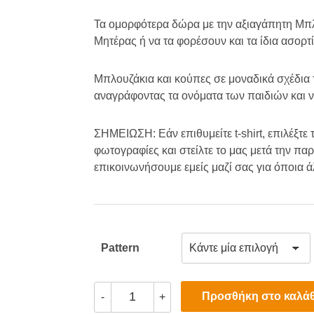
ran
Τα ομορφότερα δώρα με την αξιαγάπητη Μπλού
Μητέρας ή να τα φορέσουν και τα ίδια ασορτί
€14
Μπλουζάκια και κούπες σε μοναδικά σχέδια
thr
αναγράφοντας τα ονόματα των παιδιών και 
€16
ΣΗΜΕΙΩΣΗ: Εάν επιθυμείτε t-shirt, επιλέξτε
φωτογραφίες και στείλτε το μας μετά την πα
επικοινωνήσουμε εμείς μαζί σας για όποια ά
Pattern
Προσωποποιημένα
Προσθήκη στο καλάθ
-
+
T-
shirts